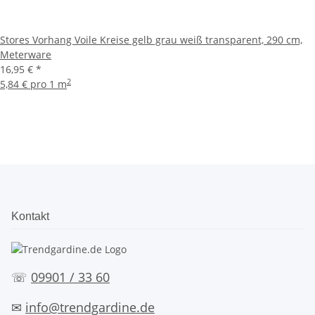
Stores Vorhang Voile Kreise gelb grau weiß transparent, 290 cm,
Meterware
16,95 €
*
2
5,84 € pro 1 m
Kontakt
☏
09901 / 33 60
✉
info@trendgardine.de