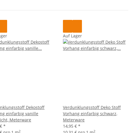
ager
Auf Lager
nklungsstoff Dekostoff
Verdunklungsstoff Deko Stoff
ng einfarbig vanille
Vorhang einfarbig schwarz,
dicht, Meterware
Meterware
 €
*
14,95 €
*
2
2
 € pro 1 m
10,31 € pro 1 m