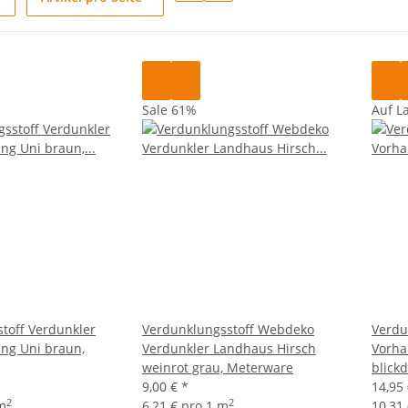
Sale 61%
Auf L
toff Verdunkler
Verdunklungsstoff Webdeko
Verdu
ng Uni braun,
Verdunkler Landhaus Hirsch
Vorha
weinrot grau, Meterware
blick
9,00 €
*
14,95
2
2
 m
6,21 € pro 1 m
10,31