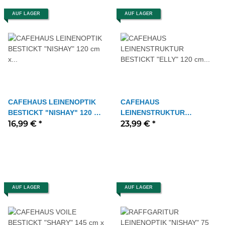
AUF LAGER
AUF LAGER
CAFEHAUS LEINENOPTIK
CAFEHAUS
BESTICKT "NISHAY" 120 cm
LEINENSTRUKTUR
x 45 cm Farbe WEISS
16,99 €
*
BESTICKT "ELLY" 120 cm x
23,99 €
*
45 cm Farbe ROSE GRÜN
AUF LAGER
AUF LAGER