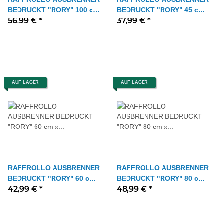
BEDRUCKT "RORY" 100 cm
BEDRUCKT "RORY" 45 cm x
x 130 cm Farbe WEISS
56,99 €
*
130 cm Farbe WEISS
37,99 €
*
AUF LAGER
AUF LAGER
RAFFROLLO AUSBRENNER
RAFFROLLO AUSBRENNER
BEDRUCKT "RORY" 60 cm x
BEDRUCKT "RORY" 80 cm x
130 cm Farbe WEISS
42,99 €
*
130 cm Farbe WEISS
48,99 €
*