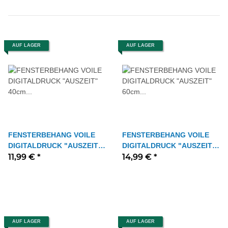
AUF LAGER
AUF LAGER
FENSTERBEHANG VOILE
FENSTERBEHANG VOILE
DIGITALDRUCK "AUSZEIT"
DIGITALDRUCK "AUSZEIT"
40cm x 80 cm Farbe GRAU
11,99 €
*
60cm x 100 cm Farbe GRAU
14,99 €
*
AUF LAGER
AUF LAGER