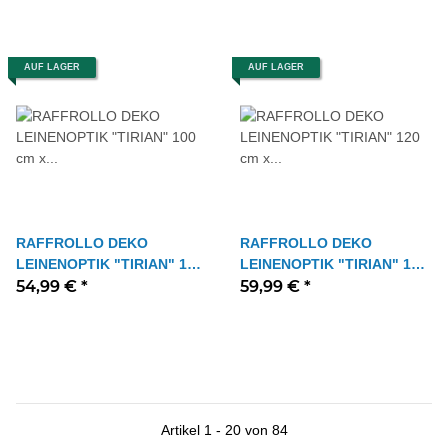
AUF LAGER
AUF LAGER
RAFFROLLO DEKO
RAFFROLLO DEKO
LEINENOPTIK "TIRIAN" 100
LEINENOPTIK "TIRIAN" 120
cm x 140 cm Farbe TAUPE
54,99 €
*
cm x 140 cm Farbe TAUPE
59,99 €
*
Artikel 1 - 20 von 84