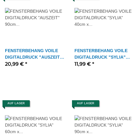
FENSTERBEHANG VOILE
FENSTERBEHANG VOILE
DIGITALDRUCK "AUSZEIT"
DIGITALDRUCK "SYLIA"
90cm x 100 cm Farbe GRAU
20,99 €
*
40cm x 80 cm Farbe GRAU
11,99 €
*
AUF LAGER
AUF LAGER