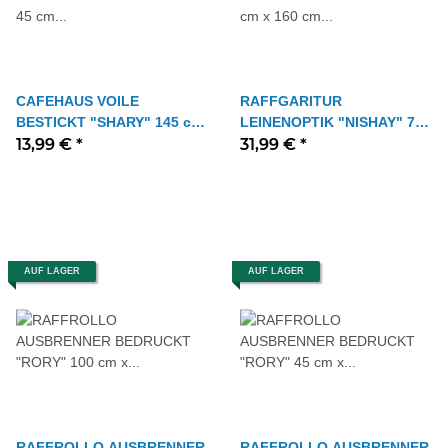
CAFEHAUS VOILE
RAFFGARITUR
BESTICKT "SHARY" 145 cm
LEINENOPTIK "NISHAY" 75
x 45 cm Farbe WEISS
13,99 €
*
cm x 160 cm Farbe WEISS
31,99 €
*
AUF LAGER
AUF LAGER
RAFFROLLO AUSBRENNER
RAFFROLLO AUSBRENNER