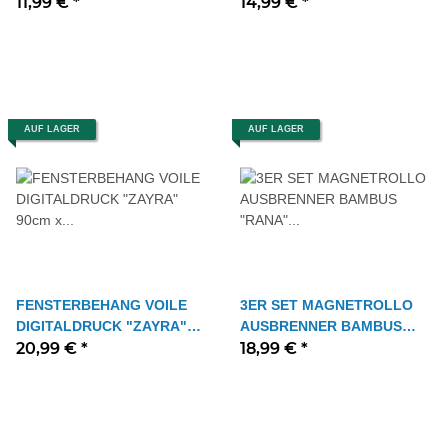
40cm x 80 cm Farbe NATUR
11,99 €
*
60cm x 100 cm Farbe
14,99 €
*
NATUR
AUF LAGER
AUF LAGER
FENSTERBEHANG VOILE
3ER SET MAGNETROLLO
DIGITALDRUCK "ZAYRA"
AUSBRENNER BAMBUS
90cm x 100 cm Farbe
20,99 €
*
"RANA" 30cm x 120 cm
18,99 €
*
NATUR
Farbe WEISS