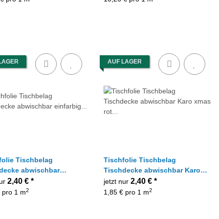
LAGER
AUF LAGER
folie Tischbelag
Tischfolie Tischbelag
decke abwischbar
Tischdecke abwischbar Karo
rbig gelb, Meterware
xmas rot grün gold, Meterware
2,40 €
*
2,40 €
*
nur
jetzt nur
2
2
 pro 1 m
1,85 € pro 1 m