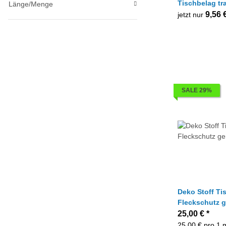
Tischbelag tr
Länge/Menge
oder 155 cm 
9,56 
jetzt nur
SALE 29%
Deko Stoff Ti
Fleckschutz g
Reststück 1,7
25,00 €
*
25,00 € pro 1 