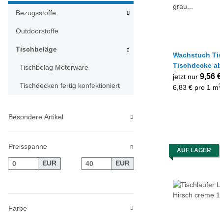
Bezugsstoffe
Outdoorstoffe
Tischbeläge
Wachstuch Ti
Tischdecke a
Tischbelag Meterware
grau schwarz 
9,56 
jetzt nur
Tischdecken fertig konfektioniert
6,83 € pro 1 m
Besondere Artikel
Preisspanne
AUF LAGER
EUR
EUR
Farbe