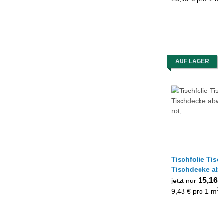
AUF LAGER
Tischfolie Ti
Tischdecke abwis
rot, Meterwar
15,16
jetzt nur
9,48 € pro 1 m