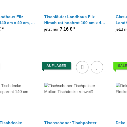
andhaus Filz
Tischläufer Landhaus Filz
Glasu
140 cm x 40 cm, 1
Hirsch rot hochrot 100 cm x 40
Landh
cm, 1 Stück
Hirsc
€
*
7,16 €
*
jetzt nur
jetzt 
AUF LAGER
SALE
e Tischdecke
Tischschoner Tischpolster
Deko 