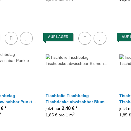
AUF LAGER
AUF 
schbelag
Tischfolie Tischbelag
Tisch
chbar Punkte
Tischdecke abwischbar Blumen
Tisch
e
Flieder rosa blau, Meterware
einfa
 €
*
2,40 €
*
jetzt nur
jetzt 
2
2
1,85 € pro 1 m
1,85 €