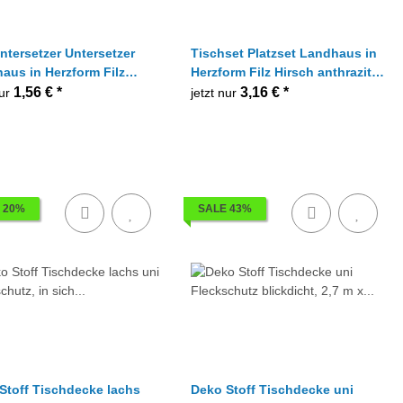
ntersetzer Untersetzer
Tischset Platzset Landhaus in
aus in Herzform Filz
Herzform Filz Hirsch anthrazit
h anthrazit 11 cm, 1 Stück
33 cm, 1 Stück
1,56 €
*
3,16 €
*
nur
jetzt nur
 20%
SALE 43%
Stoff Tischdecke lachs
Deko Stoff Tischdecke uni