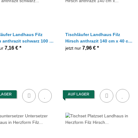
läufer Landhaus Filz
Tischläufer Landhaus Filz
h anthrazit schwarz 100 cm
Hirsch anthrazit 140 cm x 40 cm,
cm, 1 Stück
1 Stück
7,16 €
*
7,96 €
*
nur
jetzt nur
LAGER
AUF LAGER