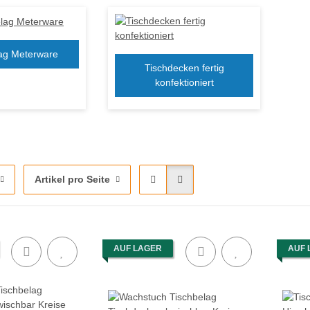
ag Meterware
Tischdecken fertig
konfektioniert
Artikel pro Seite
AUF LAGER
AUF 