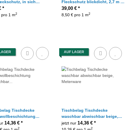
leckschutz, in sich
Fleckschutz blickdicht, 2,7 m x
tert, blickdicht,
1,7 m
€
*
39,00 €
*
ware
2
2
 pro 1 m
8,50 € pro 1 m
LAGER
AUF LAGER
belag Tischdecke
Tischbelag Tischdecke
wollbeschichtung
waschbar abwischbar beige,
chbar beige rot creme,
Meterware
14,36 €
*
14,36 €
*
nur
jetzt nur
ware
2
2
 € pro 1 m
10,26 € pro 1 m