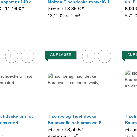
ansparent 140 cm
Molton Tischdecke rohweiß 140
uni F
Meterware
cm, Meterware
gemus
€ -
11,16 €
*
18,36 €
*
8,00 
jetzt nur
Meter
2
13,11 € pro 1 m
5,71 €
AUF LAGER
AUF 
schdecke uni rot
Tischbelag Tischdecke
Tisch
emustert,
Baumwolle schlamm weiß,
Baum
 m
abwischbar und waschbar,
abwis
13,56 €
*
jetzt nur
jetzt 
Meterware
Meter
2
2
m
9,69 € pro 1 m
10,26