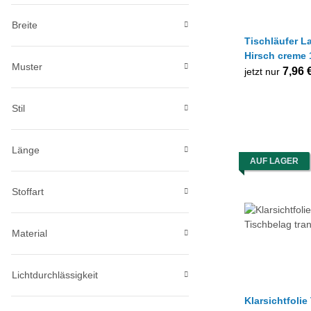
Breite
Tischläufer L
Hirsch creme 
Muster
Stück
7,96 
jetzt nur
Stil
Länge
AUF LAGER
Stoffart
Material
Lichtdurchlässigkeit
Klarsichtfoli