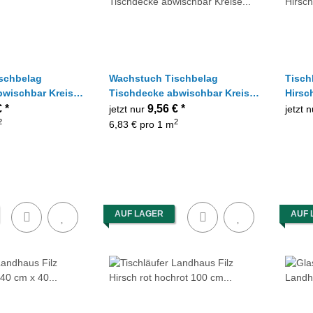
schbelag
Wachstuch Tischbelag
Tisch
bwischbar Kreise
Tischdecke abwischbar Kreise
Hirsc
weiß, Meterware
Kästchen transparent,
x 40 
€
*
9,56 €
*
jetzt nur
jetzt 
Meterware
2
2
6,83 € pro 1 m
AUF LAGER
AUF 