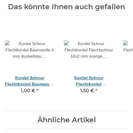
Das könnte Ihnen auch gefallen
Kordel Schnur
Kordel Schnur
Flechtkordel Baumwolle
Flechtkordel
4 mm dunkelblau,
1,00 €
*
Flechtschnur 10x2 mm
1,50 €
*
Fle
Meterware
orange, Meterware
Ähnliche Artikel