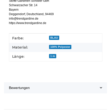
Stoffe-Gardinen Schober GbR
Schwarzacher Str. 14
Bayern
Deggendorf, Deutschland, 94469
info@trendgardine.de
https://www.trendgardine.de
Produkteigenschaft
Wert
Farbe:
BLAU
Material:
100% Polyester
Länge:
1 m
Bewertungen