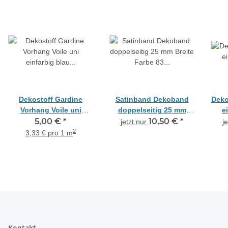
Dekostoff Gardine
Satinband Dekoband
Deko
Vorhang Voile uni
doppelseitig 25 mm
e
einfarbig blau
5,00 €
*
Breite Farbe 83
10,50 €
*
jetzt nur
j
transparent, Meterware
kobaltblau, Reststück
2
3,33 € pro 1 m
13 m
Kontakt