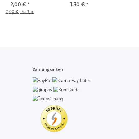
Kräuselband weiß
2,00 €
*
Kunststoffösen für
1,30 €
*
transparent 3 Falten
Ösenschal rund d 40
2,00 € pro 1 m
2,0
mm edelstahl matt,
Stückpreis
Zahlungsarten