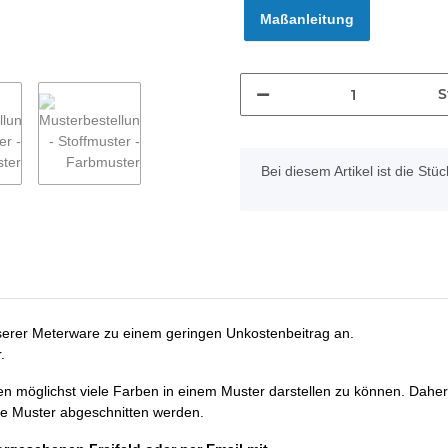
Maßanleitung
S
x
Bei diesem Artikel ist die Stück
nserer Meterware zu einem geringen Unkostenbeitrag an.
.
en möglichst viele Farben in einem Muster darstellen zu können. Dahe
ne Muster abgeschnitten werden.