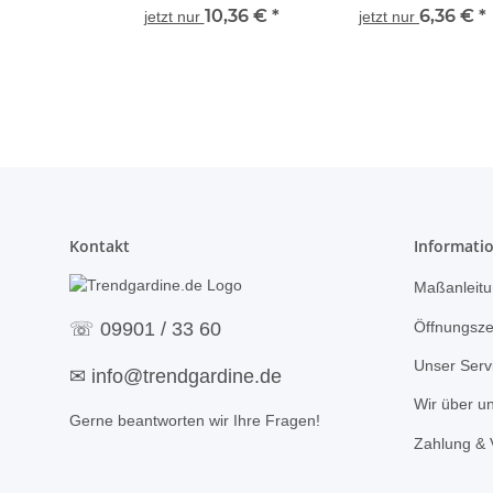
Kissenfüllung mit Inlett
10,36 €
*
Kissenfüllung mit Inl
6,36 €
*
jetzt nur
jetzt nur
und Federn, creme 50 x
und Federn creme 40
50 cm
40 cm
Kontakt
Informati
Maßanleitu
Öffnungsze
☏
09901 / 33 60
Unser Serv
✉
info@trendgardine.de
Wir über u
Gerne beantworten wir Ihre Fragen!
Zahlung & 