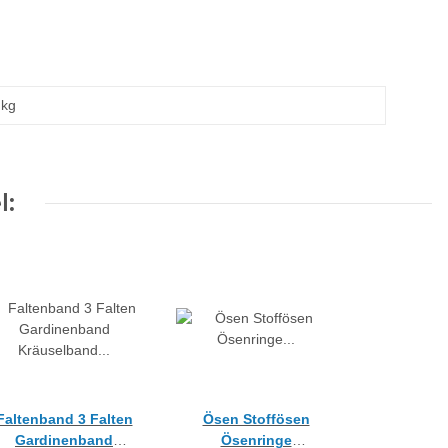
kg
l:
Faltenband 3 Falten
Ösen Stoffösen
Gardinenband
Ösenringe