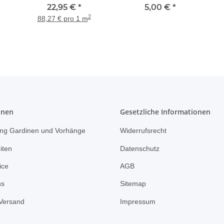
ett
Scheibengardine
22,95 €
*
Farbe rot Herz grau
5,00 €
*
 x
Hirsch weiß H 26 cm,
2
88,27 € pro 1 m
Meterware
onen
Gesetzliche Informationen
ng Gardinen und Vorhänge
Widerrufsrecht
iten
Datenschutz
ice
AGB
ns
Sitemap
Versand
Impressum