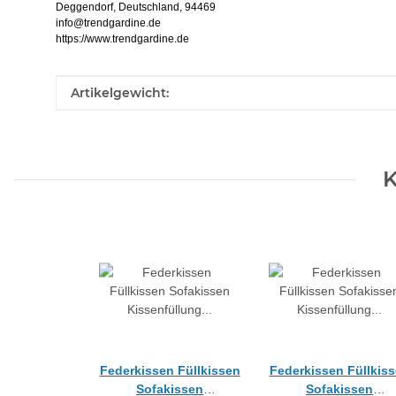
Deggendorf, Deutschland, 94469
info@trendgardine.de
https://www.trendgardine.de
Produkteigenschaft
Wert
Artikelgewicht:
K
Federkissen Füllkissen
Federkissen Füllkis
Sofakissen
Sofakissen