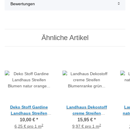
Bewertungen
Ähnliche Artikel
Deko Stoff Gardine
Landhaus Dekostoff
La
Landhaus Streifen
creme Streifen
nat
Blumen natur orange
Blumenranke grün lila
bei
10,00 €
*
15,95 €
*
blickdicht, Meterware
blickdicht, Meterware
2
2
6,25 € pro 1 m
9,97 € pro 1 m