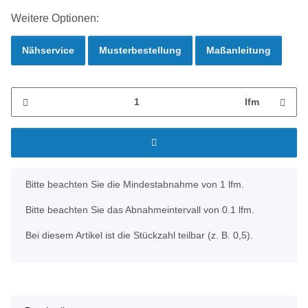
Weitere Optionen:
Nähservice
Musterbestellung
Maßanleitung
lfm
x
Bitte beachten Sie die Mindestabnahme von 1 lfm.
Bitte beachten Sie das Abnahmeintervall von 0.1 lfm.
Bei diesem Artikel ist die Stückzahl teilbar (z. B. 0,5).