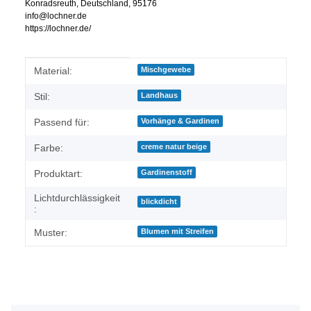
Konradsreuth, Deutschland, 95176
info@lochner.de
https://lochner.de/
Produkteigenschaft
Wert
Material:
Mischgewebe
Stil:
Landhaus
Passend für:
Vorhänge & Gardinen
Farbe:
creme natur beige
Produktart:
Gardinenstoff
Lichtdurchlässigkeit
blickdicht
:
Muster:
Blumen mit Streifen