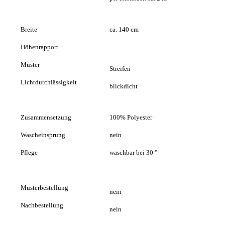
Breite
ca. 140 cm
Höhenrapport
Muster
Streifen
Lichtdurchlässigkeit
blickdicht
Zusammensetzung
100% Polyester
Wascheinsprung
nein
Pflege
waschbar bei 30 °
Musterbestellung
nein
Nachbestellung
nein