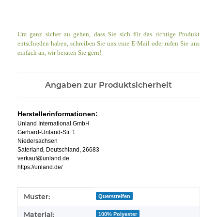
Um ganz sicher zu gehen, dass Sie sich für das richtige Produkt
entschieden haben, schreiben Sie uns eine E-Mail oder rufen Sie uns
einfach an, wir beraten Sie gern!
Angaben zur Produktsicherheit
Herstellerinformationen:
Unland International GmbH
Gerhard-Unland-Str. 1
Niedersachsen
Saterland, Deutschland, 26683
verkauf@unland.de
https://unland.de/
Produkteigenschaft
Wert
Muster:
Querstreifen
Material:
100% Polyester