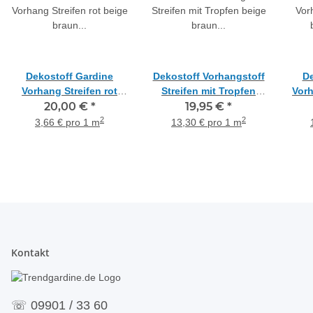
Dekostoff Gardine
Dekostoff Vorhangstoff
De
Vorhang Streifen rot
Streifen mit Tropfen
Vorh
beige braun blickdicht,
20,00 €
*
beige braun
19,95 €
*
Reststück 3,65 m
teiltransparent,
bli
2
2
3,66 € pro 1 m
13,30 € pro 1 m
Meterware
Kontakt
☏
09901 / 33 60