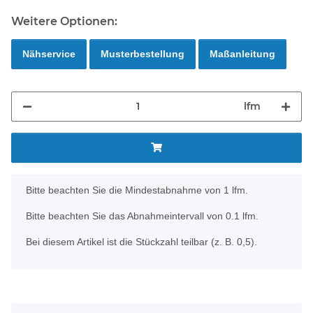
Weitere Optionen:
Nähservice
Musterbestellung
Maßanleitung
lfm
x
Bitte beachten Sie die Mindestabnahme von 1 lfm.
Bitte beachten Sie das Abnahmeintervall von 0.1 lfm.
Bei diesem Artikel ist die Stückzahl teilbar (z. B. 0,5).