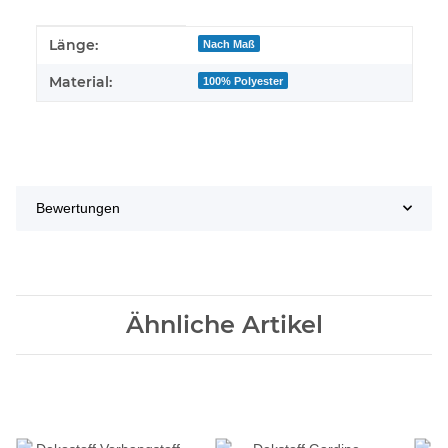
Produkteigenschaft
Wert
Länge:
Nach Maß
Material:
100% Polyester
Bewertungen
Ähnliche Artikel