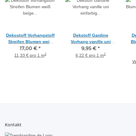
Dekostoff Vorhangstoff
Dekstoff Gardine
D
Streifen Blumen weiß
Vorhang vanille uni
Bl
beige taupe
17,00 €
*
einfarbig blickdicht,
9,95 €
*
b
teiltransparent,
Meterware
Me
2
2
11,33 € pro 1 m
6,22 € pro 1 m
Meterware
W
Kontakt