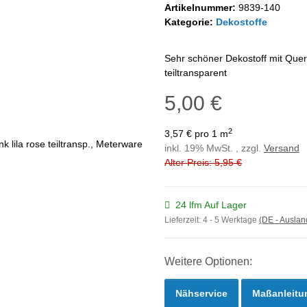
Artikelnummer:
9839-140
Kategorie:
Dekostoffe
Sehr schöner Dekostoff mit Quers
teiltransparent
5,00 €
2
3,57 € pro 1 m
inkl. 19% MwSt. , zzgl.
Versand
Alter Preis: 5,95 €
24 lfm Auf Lager
Lieferzeit:
4 - 5 Werktage
(DE - Ausla
Weitere Optionen:
Nähservice
Maßanleitu