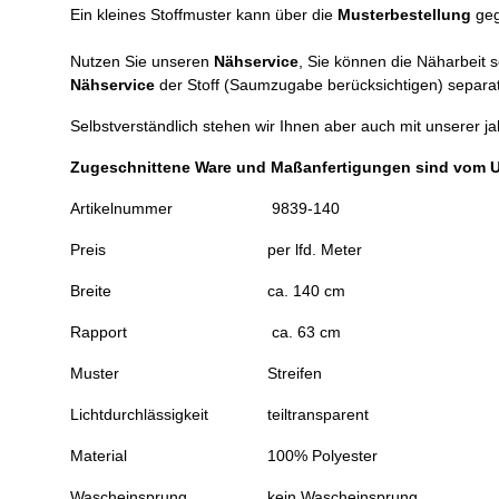
Ein kleines Stoffmuster kann über die
Musterbestellung
geg
Nutzen Sie unseren
Nähservice
, Sie können die Näharbeit 
Nähservice
der Stoff (Saumzugabe berücksichtigen) separat
Selbstverständlich stehen wir Ihnen aber auch mit unserer j
Zugeschnittene Ware und Maßanfertigungen sind vom 
Artikelnummer
9839-140
Preis
per lfd. Meter
Breite
ca. 140 cm
Rapport
ca. 63 cm
Muster
Streifen
Lichtdurchlässigkeit
teiltransparent
Material
100% Polyester
Wascheinsprung
kein Wascheinsprung