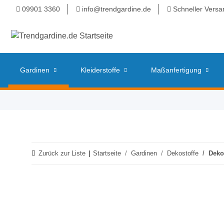
09901 3360
info@trendgardine.de
Schneller Versa
Gardinen
Kleiderstoffe
Maßanfertigung
Zurück zur Liste
Startseite
Gardinen
Dekostoffe
Deko 