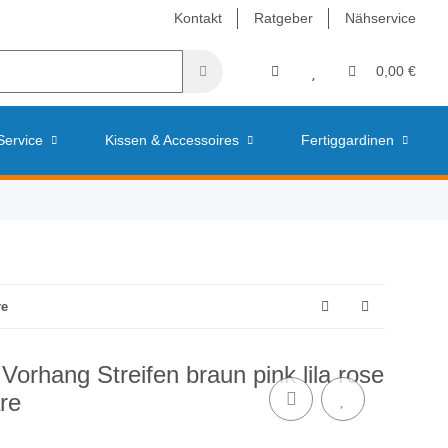
Kontakt
Ratgeber
Nähservice
0,00 €
Service
Kissen & Accessoires
Fertiggardinen
re
Vorhang Streifen braun pink lila rose
are