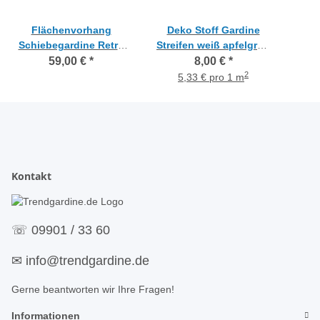
Flächenvorhang
Deko Stoff Gardine
Schiebegardine Retro
Streifen weiß apfelgrün
Kreise grau anthrazit
teiltransparent,
De
59,00 €
*
8,00 €
*
schwarz, B=40 H=2,60 m
Meterware
bra
2
5,33 € pro 1 m
Kontakt
☏
09901 / 33 60
✉
info@trendgardine.de
Gerne beantworten wir Ihre Fragen!
Informationen