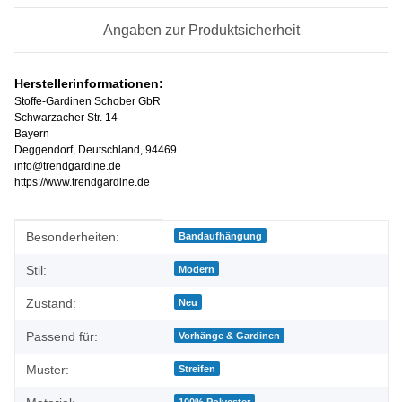
Angaben zur Produktsicherheit
Herstellerinformationen:
Stoffe-Gardinen Schober GbR
Schwarzacher Str. 14
Bayern
Deggendorf, Deutschland, 94469
info@trendgardine.de
https://www.trendgardine.de
Produkteigenschaft
Wert
Besonderheiten:
Bandaufhängung
Stil:
Modern
Zustand:
Neu
Passend für:
Vorhänge & Gardinen
Muster:
Streifen
100% Polyester