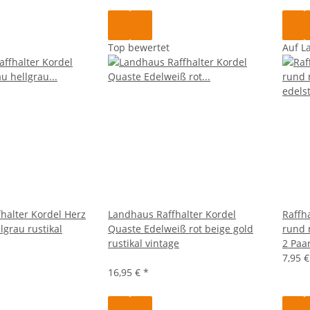
Top bewertet
Auf L
halter Kordel Herz
Landhaus Raffhalter Kordel
Raffh
lgrau rustikal
Quaste Edelweiß rot beige gold
rund 
rustikal vintage
2 Paa
7,95 
16,95 €
*