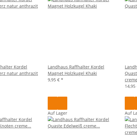
halter Kordel
Landhaus Raffhalter Kordel
Landh
rz natur anthrazit
Magnet Holzkugel Khaki
Quast
9,95 €
*
creme
14,95
Auf Lager
Auf L