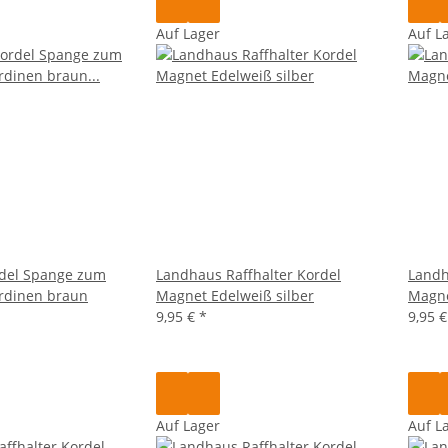
Auf Lager
Auf L
rdel Spange zum
Landhaus Raffhalter Kordel
Landh
rdinen braun
Magnet Edelweiß silber
Magne
9,95 €
*
9,95 
Auf Lager
Auf L