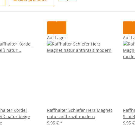
Auf Lager
Auf L
halter Kordel
Raffhalter Schiefer Herz Magnet
Raffh
iß natur beige
natur anthrazit modern
Schie
ge
9,95 €
*
9,95 