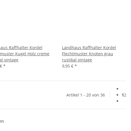
aus Raffhalter Kordel
Landhaus Raffhalter Kordel
tmuster Kugel Holz creme
Flechtmuster Knoten grau
al vintage
rustikal vintage
 €
*
9,95 €
*
Artikel 1 - 20 von 36
1
2
en