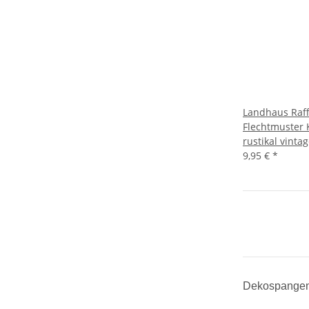
Landhaus Raff
Flechtmuster
rustikal vinta
9,95 €
*
Dekospangen 