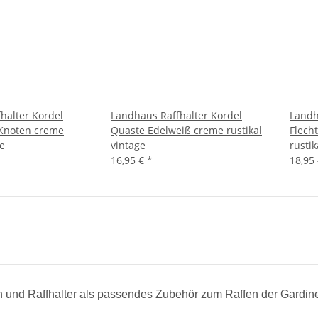
halter Kordel
Landhaus Raffhalter Kordel
Landh
 Knoten creme
Quaste Edelweiß creme rustikal
Flech
ge
vintage
rustik
16,95 €
*
18,95
und Raffhalter als passendes Zubehör zum Raffen der Gardin