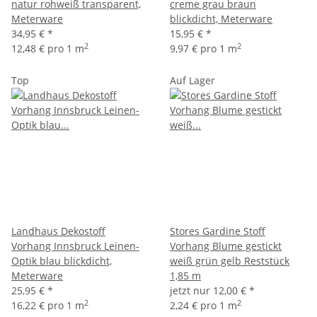
natur rohweiß transparent,
creme grau braun
Meterware
blickdicht, Meterware
34,95 €
*
15,95 €
*
2
2
12,48 € pro 1 m
9,97 € pro 1 m
Top
Auf Lager
Landhaus Dekostoff
Stores Gardine Stoff
Vorhang Innsbruck Leinen-
Vorhang Blume gestickt
Optik blau blickdicht,
weiß grün gelb Reststück
Meterware
1,85 m
25,95 €
*
jetzt nur
12,00 €
*
2
2
16,22 € pro 1 m
2,24 € pro 1 m