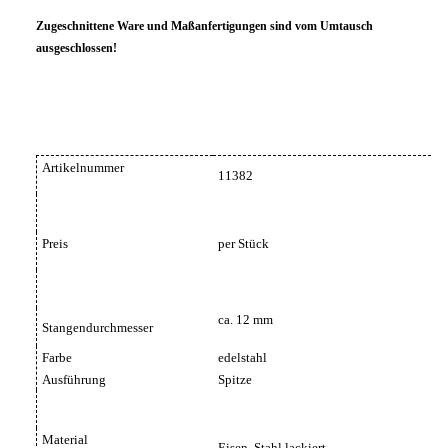
Zugeschnittene Ware und Maßanfertigungen sind vom Umtausch
ausgeschlossen!
Artikelnummer
11382
Preis
per Stück
ca. 12 mm
Stangendurchmesser
Farbe
edelstahl
Ausführung
Spitze
Material
Eisen, Stahl lackiert