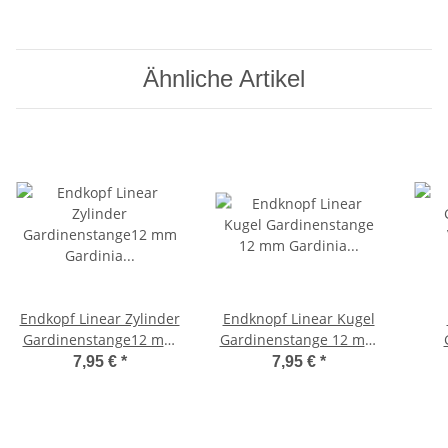
Ähnliche Artikel
Endkopf Linear Zylinder
Endknopf Linear Kugel
Gardinenstange12 mm
Gardinenstange 12 mm
Gardinia edelstahl blau
Gardinia edelstahl terra
7,95 €
*
7,95 €
*
In
m