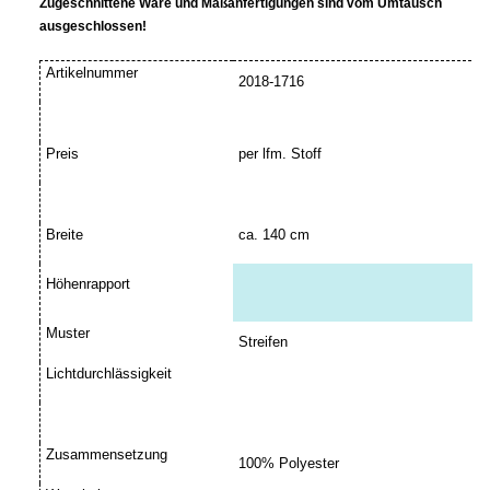
Zugeschnittene Ware und Maßanfertigungen sind vom Umtausch
ausgeschlossen!
Artikelnummer
2018-1716
Preis
per lfm. Stoff
Breite
ca. 140 cm
Höhenrapport
Muster
Streifen
Lichtdurchlässigkeit
Zusammensetzung
100% Polyester