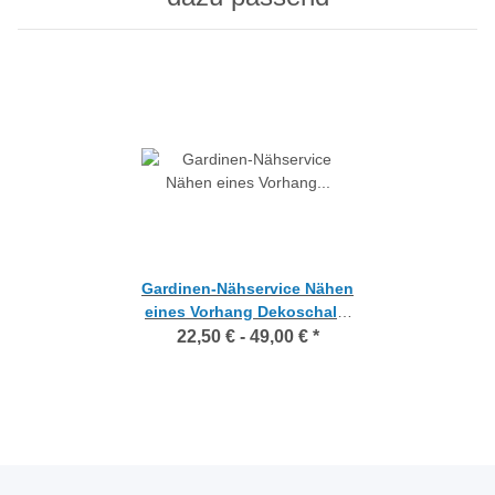
Gardinen-Nähservice Nähen
eines Vorhang Dekoschals,
Maßanfertigung
22,50 € -
49,00 €
*