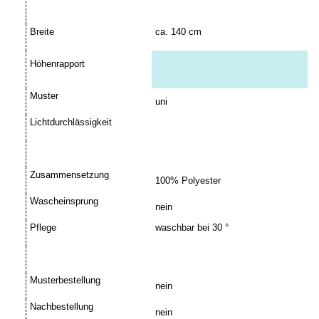
Breite
ca. 140 cm
Höhenrapport
Muster
uni
Lichtdurchlässigkeit
Zusammensetzung
100% Polyester
Wascheinsprung
nein
Pflege
waschbar bei 30 °
Musterbestellung
nein
Nachbestellung
nein