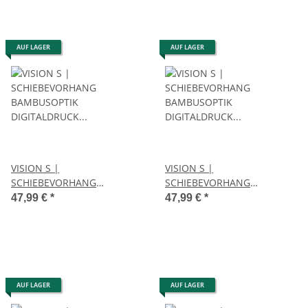
PETROL
AUF LAGER
AUF LAGER
VISION S |
VISION S |
SCHIEBEVORHANG
SCHIEBEVORHANG
BAMBUSOPTIK
BAMBUSOPTIK
47,99 €
*
47,99 €
*
DIGITALDRUCK "FLYNN"
DIGITALDRUCK "LIZZA" 60cm
60cm x 260 cm Farbe GRAU
x 260 cm Farbe GRAU
AUF LAGER
AUF LAGER