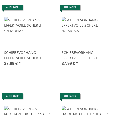
AUF LAGER
AUF LAGER
SCHIEBEVORHANG
SCHIEBEVORHANG
EFFEKTVOILE SCHERLI
EFFEKTVOILE SCHERLI
"REMONA" 60cm x 245 cm
"REMONA" 60cm x 245 cm
37,99 €
*
37,99 €
*
Farbe KUPFER
Farbe STEIN
AUF LAGER
AUF LAGER