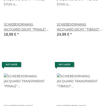
SCHIEBEVORHANG
SCHIEBEVORHANG
JACQUARD DICHT "PINALE"
JACQUARD DICHT "TIBASO"
57cm x 245 cm Farbe WEISS
57cm x 245 cm Farbe WEISS
18,99 €
*
24,99 €
*
AUF LAGER
AUF LAGER