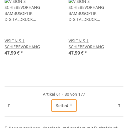
VISION S |
VISION S |
SCHIEBEVORHANG
SCHIEBEVORHANG
BAMBUSOPTIK
BAMBUSOPTIK
47,99 €
*
47,99 €
*
DIGITALDRUCK "LIZZA" 60cm
DIGITALDRUCK "NAYAH"
x 260 cm Farbe NATUR
60cm x 260 cm Farbe
BORDEAUX
Artikel 61 - 80 von 177
Seite
4