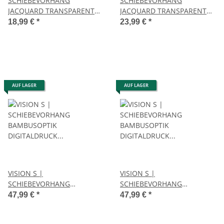
SCHIEBEVORHANG
SCHIEBEVORHANG
JACQUARD TRANSPARENT
JACQUARD TRANSPARENT
"PINALE" 57cm x 245 cm
"TIBASO" 57cm x 245 cm
18,99 €
*
23,99 €
*
Farbe WEISS
Farbe WEISS
AUF LAGER
AUF LAGER
VISION S |
VISION S |
SCHIEBEVORHANG
SCHIEBEVORHANG
BAMBUSOPTIK
BAMBUSOPTIK
47,99 €
*
47,99 €
*
DIGITALDRUCK "BEXON"
DIGITALDRUCK "BEXON"
60cm x 260 cm Farbe GRAU
60cm x 260 cm Farbe