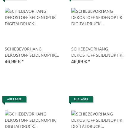
SCHIEBEVORHANG
SCHIEBEVORHANG
DEKOSTOFF SEIDENOPTIK
DEKOSTOFF SEIDENOPTIK
DIGITALDRUCK "SIRALIA"
DIGITALDRUCK "SIRALIO"
46,99 €
*
46,99 €
*
60cm x 245 cm Farbe SALBEI
60cm x 245 cm Farbe SALBEI
AUF LAGER
AUF LAGER