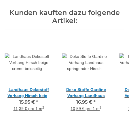
Kunden kauften dazu folgende
Artikel:
Landhaus Dekostoff
Deko Stoffe Gardine
De
Vorhang Hirsch beige
Vorhang Landhaus
V
creme beidseitig
15,95 €
*
springender Hirsch
16,95 €
*
H
blickdicht, Meterware
braun natur blickdicht,
bli
2
2
11,39 € pro 1 m
10,59 € pro 1 m
Meterware