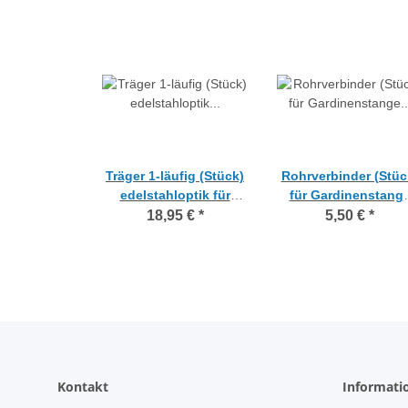
Träger 1-läufig (Stück)
Rohrverbinder (Stüc
edelstahloptik für
für Gardinenstang
Gardinenstange
Carrera Innenlauf 1
18,95 €
*
5,50 €
*
Carrera Innenlauf 19
mm edelstahloptik
mm
Kontakt
Informati