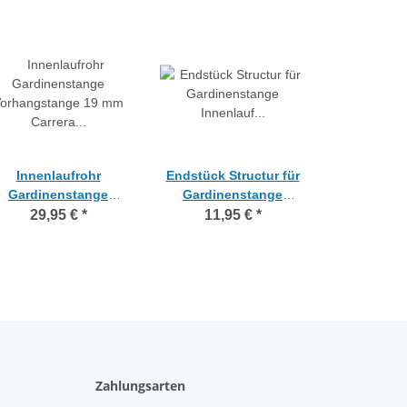
Innenlaufrohr
Endstück Structur für
Gardinenstange
Gardinenstange
orhangstange 19 mm
Innenlauf 19 mm
29,95 €
*
11,95 €
*
arrera edelstahloptik
Carrera edelstahloptik,
200 cm
1 Stück
Zahlungsarten