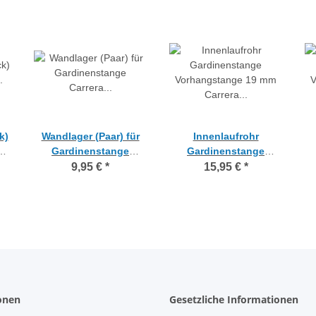
k)
Wandlager (Paar) für
Innenlaufrohr
e
Gardinenstange
Gardinenstange
9
Carrera Innenlauf 19
Vorhangstange 19 mm
V
9,95 €
*
15,95 €
*
mm edelstahloptik
Carrera edelstahloptik
C
120 cm
onen
Gesetzliche Informationen