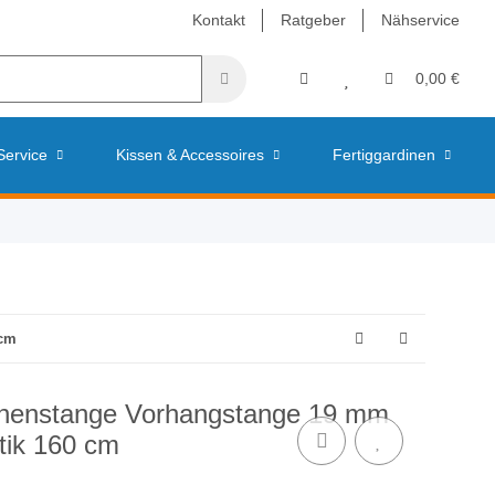
Kontakt
Ratgeber
Nähservice
0,00 €
Service
Kissen & Accessoires
Fertiggardinen
 cm
dinenstange Vorhangstange 19 mm
tik 160 cm