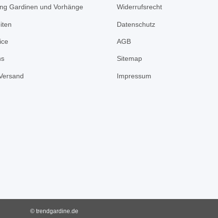
ng Gardinen und Vorhänge
Widerrufsrecht
iten
Datenschutz
ice
AGB
ns
Sitemap
Versand
Impressum
© trendgardine.de