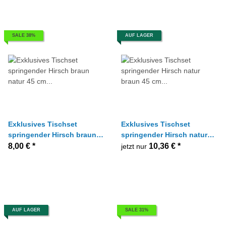
SALE 38%
AUF LAGER
Exklusives Tischset
Exklusives Tischset
springender Hirsch braun
springender Hirsch natur
natur 45 cm x 35 cm
braun 45 cm x 35 cm
8,00 €
*
10,36 €
*
jetzt nur
AUF LAGER
SALE 31%