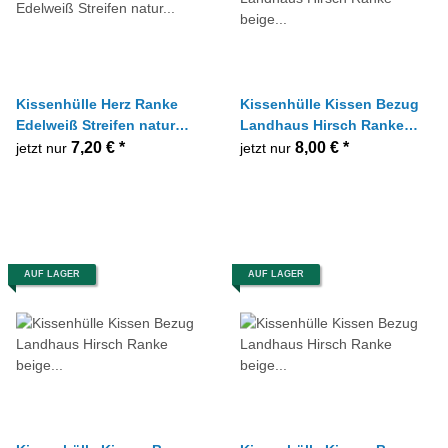
Kissenhülle Herz Ranke
Kissenhülle Kissen Bezug
Edelweiß Streifen natur
Landhaus Hirsch Ranke
beige blau 50 x 50 cm
beige grün 40 x 40 cm
7,20 €
*
8,00 €
*
jetzt nur
jetzt nur
AUF LAGER
AUF LAGER