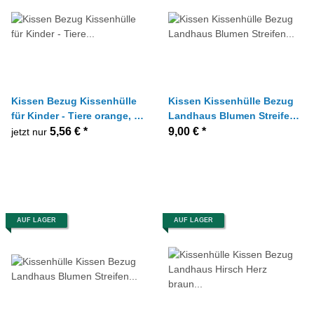
Kissen Bezug Kissenhülle
Kissen Kissenhülle Bezug
für Kinder - Tiere orange, 40
Landhaus Blumen Streifen
x 40 cm
natur rot grün gelb, 40x40
5,56 €
*
9,00 €
*
jetzt nur
cm
AUF LAGER
AUF LAGER