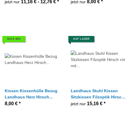
Hirsch rot rose, Größe nach
braun natur 50 x 50 cm
11,16 € -
12,76 €
*
8,00 €
*
jetzt nur
jetzt nur
Wahl
SALE 46%
AUF LAGER
Kissen Kissenhülle Bezug
Landhaus Stuhl Kissen
Landhaus Herz Hirsch
Sitzkissen Filzoptik Hirsch
Steinoptik, 40x40 cm
rot mit Schaumstoff, 38 x38
8,00 €
*
15,16 €
*
jetzt nur
cm