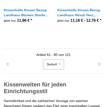
Kissenhülle Kissen Bezug
Kissenhülle Kissen Bezug
Landhaus Blumen Streifen
Landhaus Hirsch Herz
natur rot 40 x 40 cm
braun natur, Größe nach
11,96 €
*
11,16 € -
12,76 €
*
jetzt nur
jetzt nur
Wahl
Artikel 61 - 80 von 121
Seite
4
Kissenwelten für jeden
Einrichtungsstil
Gemütlichkeit und die zahlreichen Vorzüge von weichen
flauschigen Kissen zaubern das Flair einer traumhaften Lounge