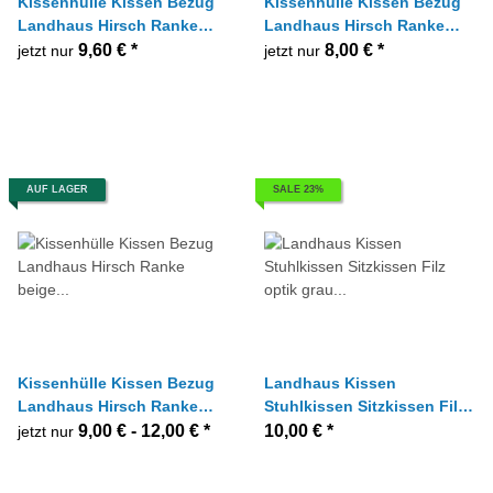
Kissenhülle Kissen Bezug
Kissenhülle Kissen Bezug
Landhaus Hirsch Ranke
Landhaus Hirsch Ranke
beige grün 50 x 50 cm
beige rot 40 x 40 cm
9,60 €
*
8,00 €
*
jetzt nur
jetzt nur
AUF LAGER
SALE 23%
Kissenhülle Kissen Bezug
Landhaus Kissen
Landhaus Hirsch Ranke
Stuhlkissen Sitzkissen Filz
beige rot 40x40 50x50 cm
optik grau inkl.
9,00 € -
12,00 €
*
10,00 €
*
jetzt nur
Schaumstoff, 38 x 38 cm