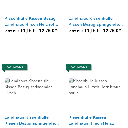
Kissenhülle Kissen Bezug
Landhaus Kissenhülle
Landhaus Hirsch Herz rot
Kissen Bezug springender
natur, Größe nach Wahl
Hirsch braun schwarz,
11,16 € -
12,76 €
*
11,16 € -
12,76 €
*
jetzt nur
jetzt nur
Größe nach Wahl
AUF LAGER
AUF LAGER
Landhaus Kissenhülle
Kissenhülle Kissen
Kissen Bezug springender
Landhaus Hirsch Herz