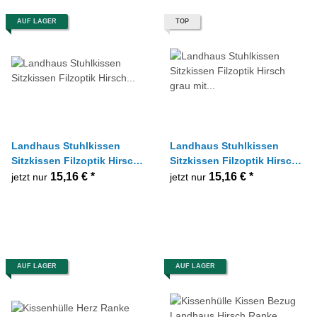
AUF LAGER
TOP
Landhaus Stuhlkissen
Landhaus Stuhlkissen
Sitzkissen Filzoptik Hirsch
Sitzkissen Filzoptik Hirsch
anthrazit mit Schaumstoff,
grau mit Schaumstoff, 38 x
15,16 €
*
15,16 €
*
jetzt nur
jetzt nur
38x38cm
38 cm
AUF LAGER
AUF LAGER