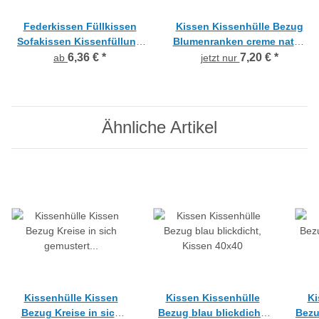
Federkissen Füllkissen
Kissen Kissenhülle Bezug
Sofakissen Kissenfüllung
Blumenranken creme natur,
mit Inlett und Federn creme,
40 x 40
6,36 €
*
7,20 €
*
ab
jetzt nur
div. Größen
Ähnliche Artikel
Kissenhülle Kissen
Kissen Kissenhülle
Ki
Bezug Kreise in sich
Bezug blau blickdicht,
Bezu