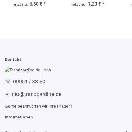
gemustert creme, 40 x
Kissen 40x40
s
5,60 €
*
7,20 €
*
jetzt nur
jetzt nur
40 cm
Kontakt
☏
09901 / 33 60
✉
info@trendgardine.de
Gerne beantworten wir Ihre Fragen!
Informationen