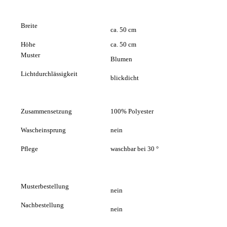
Breite
ca. 50 cm
Höhe
ca. 50 cm
Muster
Blumen
Lichtdurchlässigkeit
blickdicht
Zusammensetzung
100% Polyester
Wascheinsprung
nein
Pflege
waschbar bei 30 °
Musterbestellung
nein
Nachbestellung
nein