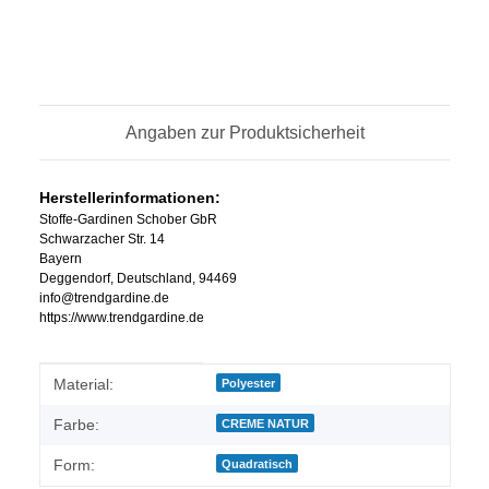
Angaben zur Produktsicherheit
Herstellerinformationen:
Stoffe-Gardinen Schober GbR
Schwarzacher Str. 14
Bayern
Deggendorf, Deutschland, 94469
info@trendgardine.de
https://www.trendgardine.de
Produkteigenschaft
Wert
Material:
Polyester
Farbe:
CREME NATUR
Form:
Quadratisch