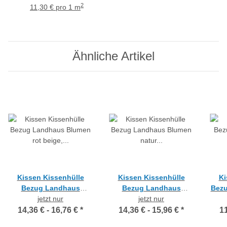
Meterware
div. Größen
2
11,30 € pro 1 m
Ähnliche Artikel
Kissen Kissenhülle
Kissen Kissenhülle
Ki
Bezug Landhaus
Bezug Landhaus
Bezu
Blumen rot beige, 40x40
jetzt nur
Blumen natur grün rot
jetzt nur
grau
50x50
gelb blau, 40x40 50x50
14,36 € -
16,76 €
*
14,36 € -
15,96 €
*
11