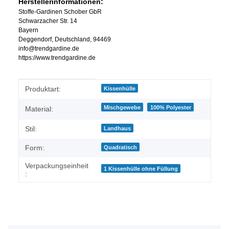
Herstellerinformationen:
Stoffe-Gardinen Schober GbR
Schwarzacher Str. 14
Bayern
Deggendorf, Deutschland, 94469
info@trendgardine.de
https://www.trendgardine.de
Produkteigenschaft
Wert
Produktart:
Kissenhülle
Mischgewebe
100% Polyester
Material:
Stil:
Landhaus
Form:
Quadratisch
Verpackungseinheit
1 Kissenhülle ohne Füllung
: