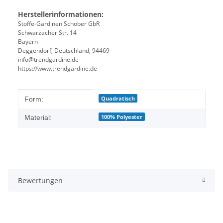
Herstellerinformationen:
Stoffe-Gardinen Schober GbR
Schwarzacher Str. 14
Bayern
Deggendorf, Deutschland, 94469
info@trendgardine.de
https://www.trendgardine.de
Produkteigenschaft
Wert
Quadratisch
Form:
100% Polyester
Material:
Bewertungen