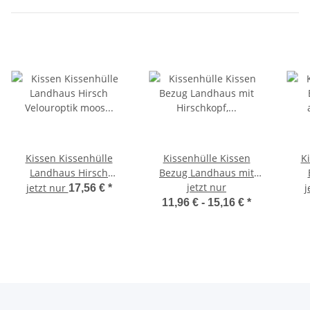
Kissen Kissenhülle
Kissenhülle Kissen
K
Landhaus Hirsch
Bezug Landhaus mit
Velouroptik moos grün,
Hirschkopf, Farbe und
jetzt nur
ant
jetzt nur
j
17,56 €
*
ca. 47 x 47 cm
Größe nach Wahl
11,96 € -
15,16 €
*