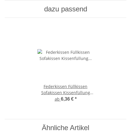
dazu passend
Federkissen Füllkissen
Sofakissen Kissenfüllung
mit Inlett und Federn creme,
ab
6,36 €
*
div. Größen
Ähnliche Artikel