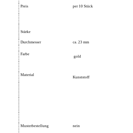
Preis
per 10 Stück
Stärke
Durchmesser
ca. 23 mm
Farbe
gold
Material
Kunststoff
Musterbestellung
nein