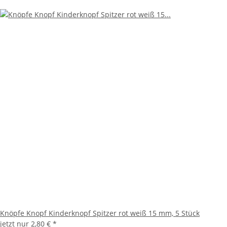
Knöpfe Knopf Kinderknopf Spitzer rot weiß 15 mm, 5 Stück
jetzt nur
2,80 €
*