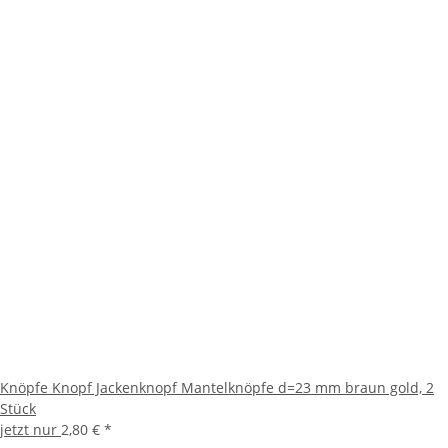
Knöpfe Knopf Jackenknopf Mantelknöpfe d=23 mm braun gold, 2
Stück
jetzt nur
2,80 €
*