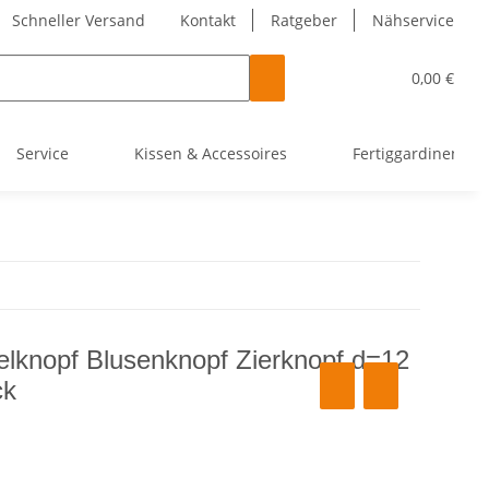
Schneller Versand
Kontakt
Ratgeber
Nähservice
0,00 €
Service
Kissen & Accessoires
Fertiggardinen
lknopf Blusenknopf Zierknopf d=12
ck