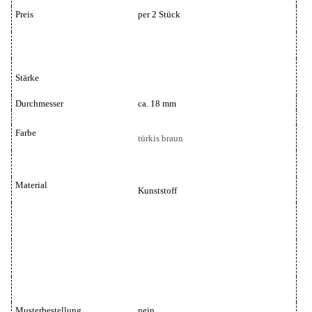
Preis
per 2 Stück
Stärke
Durchmesser
ca. 18 mm
Farbe
türkis braun
Material
Kunststoff
Musterbestellung
nein