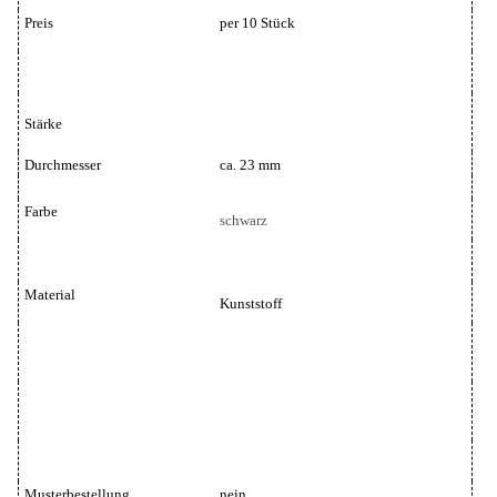
Preis
per 10 Stück
Stärke
Durchmesser
ca. 23 mm
Farbe
schwarz
Material
Kunststoff
Musterbestellung
nein