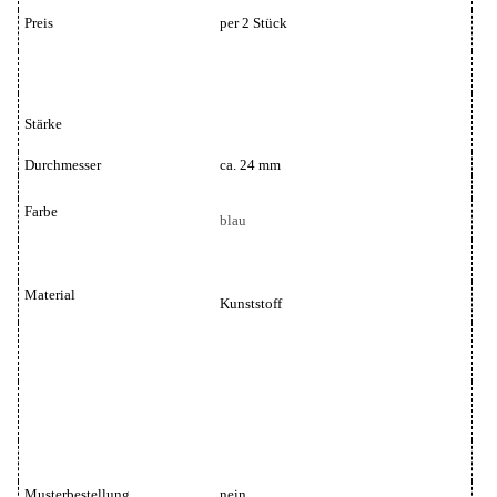
Preis
per 2 Stück
Stärke
Durchmesser
ca. 24 mm
Farbe
blau
Material
Kunststoff
Musterbestellung
nein