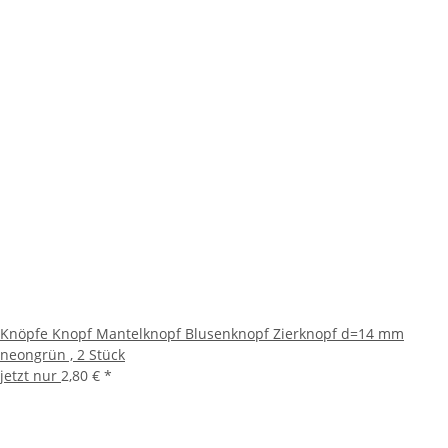
Knöpfe Knopf Mantelknopf Blusenknopf Zierknopf d=14 mm
neongrün , 2 Stück
jetzt nur
2,80 €
*