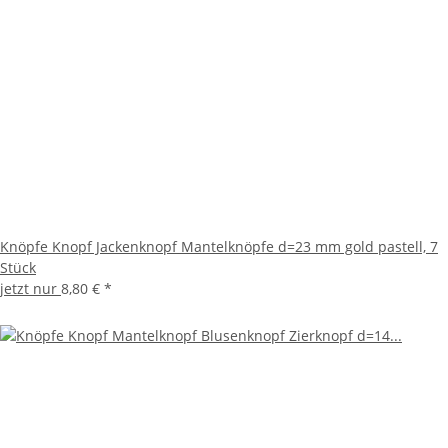
Knöpfe Knopf Jackenknopf Mantelknöpfe d=23 mm gold pastell, 7
Stück
jetzt nur
8,80 €
*