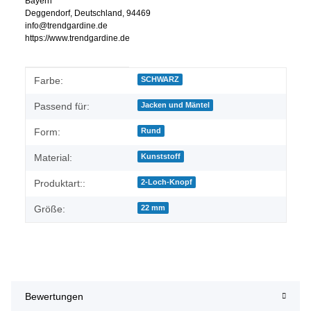
Bayern
Deggendorf, Deutschland, 94469
info@trendgardine.de
https://www.trendgardine.de
Produkteigenschaft
Wert
Farbe:
SCHWARZ
Passend für:
Jacken und Mäntel
Form:
Rund
Material:
Kunststoff
Produktart::
2-Loch-Knopf
Größe:
22 mm
Bewertungen