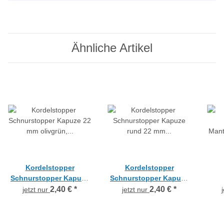
Ähnliche Artikel
Kordelstopper
Kordelstopper
Schnurstopper Kapuze
Schnurstopper Kapuze
22 mm olivgrün, per 2
rund 22 mm olivgrün,
Man
2,40 €
*
2,40 €
*
jetzt nur
jetzt nur
Stück
per 2 Stück