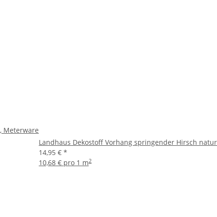
t, Meterware
Landhaus Dekostoff Vorhang springender Hirsch natur
14,95 €
*
2
10,68 € pro 1 m