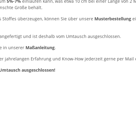
n um
5%-7%
einlaufen kann, was etwa 10 cm bei einer Länge von 2 
ünschte Größe behält.
s Stoffes überzeugen, können Sie über unsere
Musterbestellung
ei
angefertigt und ist deshalb vom Umtausch ausgeschlossen.
e in unserer
Maßanleitung
.
er jahrelangen Erfahrung und Know-How jederzeit gerne per Mail od
Umtausch ausgeschlossen!