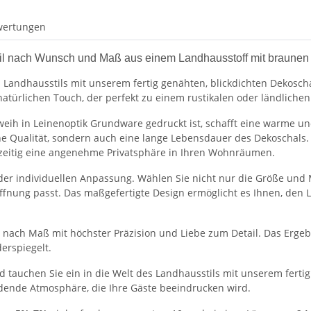
wertungen
stil nach Wunsch und Maß aus einem Landhausstoff mit braunen
s Landhausstils mit unserem fertig genähten, blickdichten Dekosch
türlichen Touch, der perfekt zu einem rustikalen oder ländlichen
weih in Leinenoptik Grundware gedruckt ist, schafft eine warme u
e Qualität, sondern auch eine lange Lebensdauer des Dekoschals. D
hzeitig eine angenehme Privatsphäre in Ihren Wohnräumen.
 der individuellen Anpassung. Wählen Sie nicht nur die Größe un
öffnung passt. Das maßgefertigte Design ermöglicht es Ihnen, den
ach Maß mit höchster Präzision und Liebe zum Detail. Das Ergebni
derspiegelt.
tauchen Sie ein in die Welt des Landhausstils mit unserem fertig
adende Atmosphäre, die Ihre Gäste beeindrucken wird.