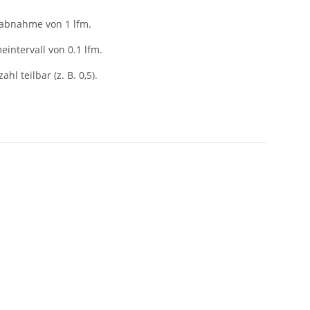
tabnahme von 1 lfm.
intervall von 0.1 lfm.
ahl teilbar (z. B. 0,5).