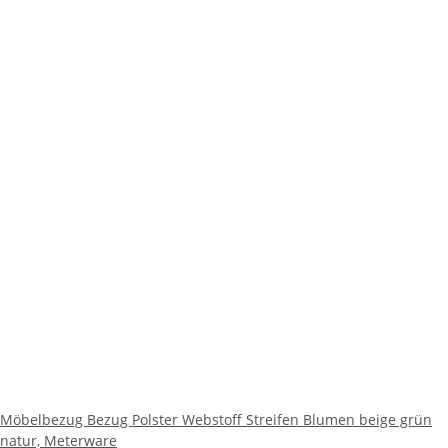
Möbelbezug Bezug Polster Webstoff Streifen Blumen beige grün
natur, Meterware