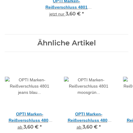
OPTI Marken-
Reißverschluss 4801
dunkelbraun Kunststoff,
3,60 €
*
jetzt nur
nicht teilbar 20 cm
Ähnliche Artikel
OPTI Marken-
OPTI Marken-
Reißverschluss 4801
Reißverschluss 4801
Re
jeans blau Kunststoff,
3,60 €
*
moosgrün Kunststoff,
3,60 €
*
bla
ab
ab
nicht teilbar
nicht teilbar