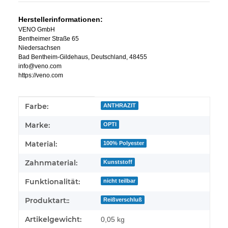
Herstellerinformationen:
VENO GmbH
Bentheimer Straße 65
Niedersachsen
Bad Bentheim-Gildehaus, Deutschland, 48455
info@veno.com
https://veno.com
Produkteigenschaft
Wert
Farbe:
ANTHRAZIT
Marke:
OPTI
Material:
100% Polyester
Zahnmaterial:
Kunststoff
Funktionalität:
nicht teilbar
Produktart::
Reißverschluß
Artikelgewicht:
0,05
kg