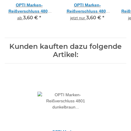
OPTI Marken-
OPTI Marken-
Reißverschluss 4801
Reißverschluss 4801
Reiß
grau Kunststoff, nicht
3,60 €
*
hellgelb gelb
3,60 €
*
Kuns
ab
jetzt nur
j
teilbar
Kunststoff, nicht teilbar
15 cm
Kunden kauften dazu folgende
Artikel: