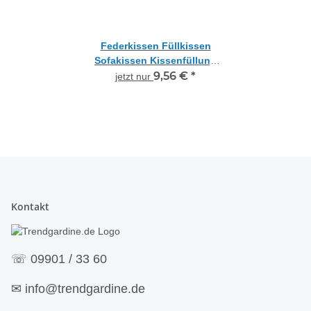
Federkissen Füllkissen
Sofakissen Kissenfüllung
mit Inlett und Federn, creme
9,56 €
*
jetzt nur
40 x 60 cm
Kontakt
☏
09901 / 33 60
✉
info@trendgardine.de