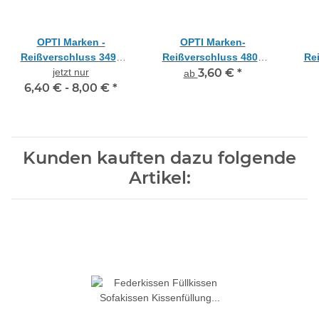
OPTI Marken -
OPTI Marken-
Reißverschluss 3490
Reißverschluss 4801
Re
Kunststoff teilbar,
jetzt nur
dunkelblau Kunststoff,
3,60 €
*
gra
ab
6,40 € -
versch. Farben +
8,00 €
*
nicht teilbar
Längen
Kunden kauften dazu folgende
Artikel: