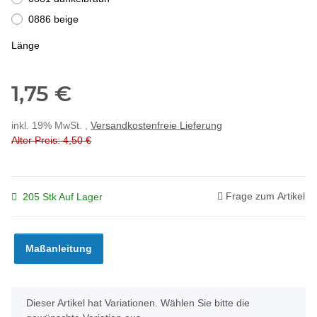
0886 beige
Länge
1,75 €
inkl. 19% MwSt. ,
Versandkostenfreie Lieferung
Alter Preis: 4,50 €
Frage zum Artikel
205 Stk Auf Lager
Maßanleitung
x
Dieser Artikel hat Variationen. Wählen Sie bitte die