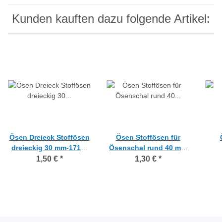
Kunden kauften dazu folgende Artikel:
Ösen Dreieck Stoffösen
Ösen Stoffösen für
dreieckig 30 mm-1718-
Ösenschal rund 40 mm
edelstahl matt,
creme marmoriert,
Kuns
1,50 €
*
1,30 €
*
Stückpreis
Stückpreis
mm