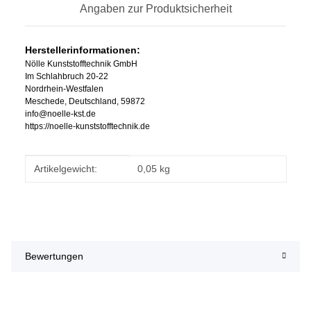
Angaben zur Produktsicherheit
Herstellerinformationen:
Nölle Kunststofftechnik GmbH
Im Schlahbruch 20-22
Nordrhein-Westfalen
Meschede, Deutschland, 59872
info@noelle-kst.de
https://noelle-kunststofftechnik.de
Produkteigenschaft
Wert
Artikelgewicht:
0,05
kg
Bewertungen