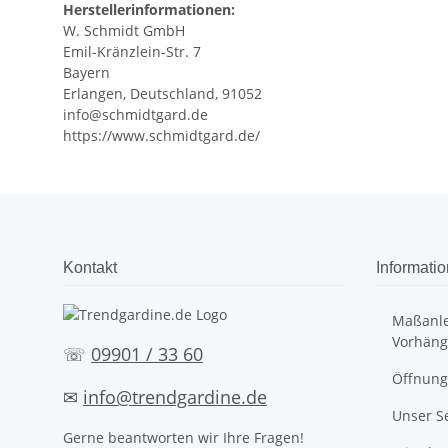
Herstellerinformationen:
W. Schmidt GmbH
Emil-Kränzlein-Str. 7
Bayern
Erlangen, Deutschland, 91052
info@schmidtgard.de
https://www.schmidtgard.de/
Kontakt
Informati
Maßanle
Vorhäng
☏
09901 / 33 60
Öffnung
✉
info@trendgardine.de
Unser S
Gerne beantworten wir Ihre Fragen!