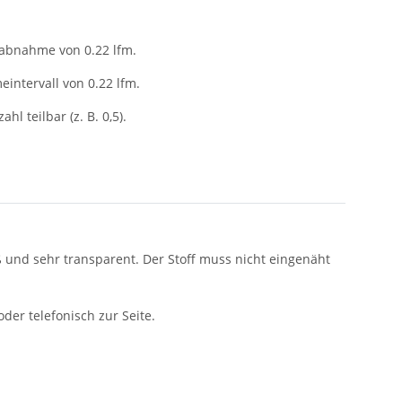
tabnahme von 0.22 lfm.
intervall von 0.22 lfm.
ahl teilbar (z. B. 0,5).
ß und sehr transparent. Der Stoff muss nicht eingenäht
er telefonisch zur Seite.