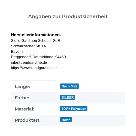
Angaben zur Produktsicherheit
Herstellerinformationen:
Stoffe-Gardinen Schober GbR
Schwarzacher Str. 14
Bayern
Deggendorf, Deutschland, 94469
info@trendgardine.de
https://www.trendgardine.de
Produkteigenschaft
Wert
Länge:
Nach Maß
Farbe:
SILBER
Material:
100% Polyester
Produktart:
Borte