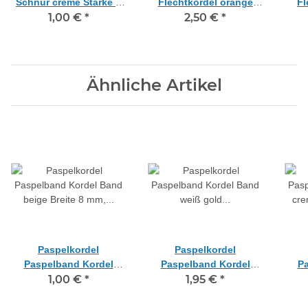
Schnur creme Stärke 6
Flechtkordel orange
Fl
mm, Meterware
1,00 €
*
terra 6 mm, Meterware
2,50 €
*
hel
Ähnliche Artikel
Paspelkordel
Paspelkordel
Paspelband Kordel
Paspelband Kordel
Pa
Band beige Breite 8 mm,
1,00 €
*
Band weiß gold Breite 9
1,95 €
*
Ban
Meterware
mm, Meterware