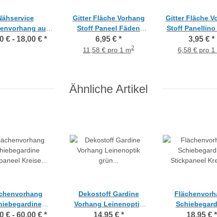
Nähservice
Gitter Fläche Vorhang
Gitter Fläche V
henvorhang aus
Stoff Paneel Fäden
Stoff Panellino
ellino-Gitter
verschweißt Panellino
verschwei
0 € -
18,00 €
*
6,95 €
*
3,95 €
*
schlamm, Meterware
transparent, Me
2
11,58 € pro 1 m
6,58 € pro 1
Ähnliche Artikel
chenvorhang
Dekostoff Gardine
Flächenvorh
hiebegardine
Vorhang Leinenoptik
Schiebegard
kpaneel Kreise
grün transparent,
Stickpaneel K
0 € -
60,00 €
*
14,95 €
*
18,95 €
*