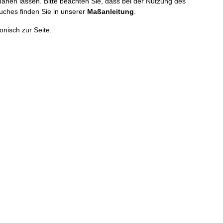
nähen lassen. Bitte beachten Sie, dass bei der Nutzung des
uches finden Sie in unserer
Maßanleitung
.
onisch zur Seite.