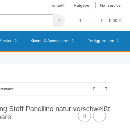
Kontakt
Ratgeber
Nähservice
0,00 €
Service
Kissen & Accessoires
Fertiggardinen
eterware
ng Stoff Panellino natur verschweißt
ware