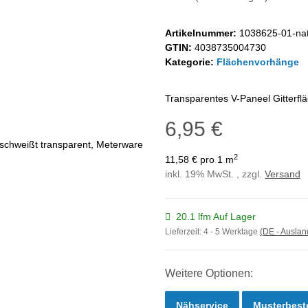
Artikelnummer:
1038625-01-nat
GTIN:
4038735004730
Kategorie:
Flächenvorhänge
Transparentes V-Paneel Gitterflä
6,95 €
2
11,58 € pro 1 m
inkl. 19% MwSt. , zzgl.
Versand
20.1 lfm Auf Lager
Lieferzeit:
4 - 5 Werktage
(DE - Ausla
Weitere Optionen:
Nähservice
Musterbest