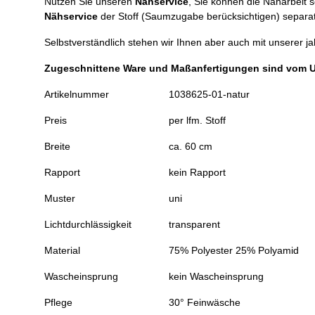
Nutzen Sie unseren
Nähservice
, Sie können die Näharbeit 
Nähservice
der Stoff (Saumzugabe berücksichtigen) separat
Selbstverständlich stehen wir Ihnen aber auch mit unserer j
Zugeschnittene Ware und Maßanfertigungen sind vom 
Artikelnummer
1038625-01-natur
Preis
per lfm. Stoff
Breite
ca. 60 cm
Rapport
kein Rapport
Muster
uni
Lichtdurchlässigkeit
transparent
Material
75% Polyester 25% Polyamid
Wascheinsprung
kein Wascheinsprung
Pflege
30° Feinwäsche