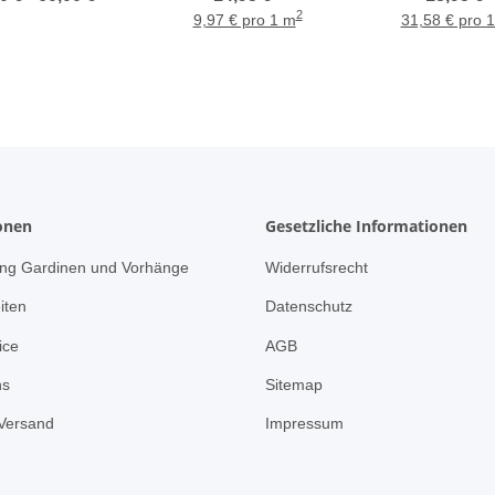
ß transparent,
Meterware
weiß transpar
2
9,97 € pro 1 m
31,58 € pro 
ßanfertigung
Meterwar
onen
Gesetzliche Informationen
ng Gardinen und Vorhänge
Widerrufsrecht
iten
Datenschutz
ice
AGB
ns
Sitemap
Versand
Impressum