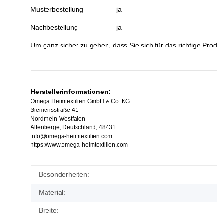
Musterbestellung
ja
Nachbestellung
ja
Um ganz sicher zu gehen, dass Sie sich für das richtige Prod
Herstellerinformationen:
Omega Heimtextilien GmbH & Co. KG
Siemensstraße 41
Nordrhein-Westfalen
Altenberge, Deutschland, 48431
info@omega-heimtextilien.com
https://www.omega-heimtextilien.com
Produkteigenschaft
Wert
Besonderheiten:
Material:
Breite: