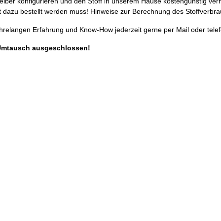
selber konfigurieren und den Stoff in unserem Hause kostengünstig ver
 dazu bestellt werden muss! Hinweise zur Berechnung des Stoffverbra
ahrelangen Erfahrung und Know-How jederzeit gerne per Mail oder telef
Umtausch ausgeschlossen!