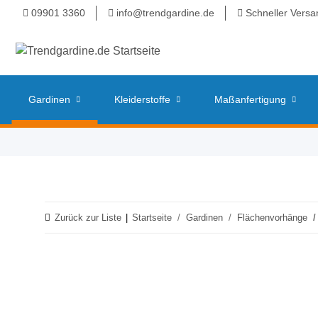
09901 3360
info@trendgardine.de
Schneller Versa
Gardinen
Kleiderstoffe
Maßanfertigung
Zurück zur Liste
Startseite
Gardinen
Flächenvorhänge