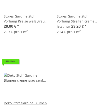
Stores Gardine Stoff
Stores Gardine Stoff
Vorhang Kreise weiß grau
Vorhang Streifen creme
pink transparent, Reststück
apfelgrün transparent,
jetzt nur
29,00 €
*
23,20 €
*
3,75 m
Reststück 3,7 m
2
2
2,67 € pro 1 m
2,24 € pro 1 m
SALE 36%
Deko Stoff Gardine Blumen