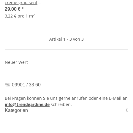
creme grau senf
schwerentflammbar ,
29,00 €
*
Reststück 3,7 m
2
3,22 € pro 1 m
Artikel 1 - 3 von 3
Neuer Wert
☏ 09901 / 33 60
Bei Fragen können Sie uns gerne anrufen oder eine E-Mail an
info@trendgardine.de
schreiben.
Kategorien