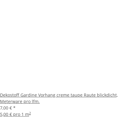
Dekostoff Gardine Vorhang creme taupe Raute blickdicht,
Meterware pro lfm.
7,00 €
*
2
5,00 € pro 1 m