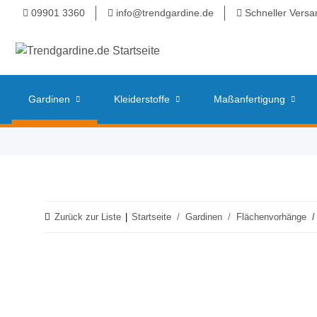
09901 3360
info@trendgardine.de
Schneller Versa
Gardinen
Kleiderstoffe
Maßanfertigung
Zurück zur Liste
Startseite
Gardinen
Flächenvorhänge