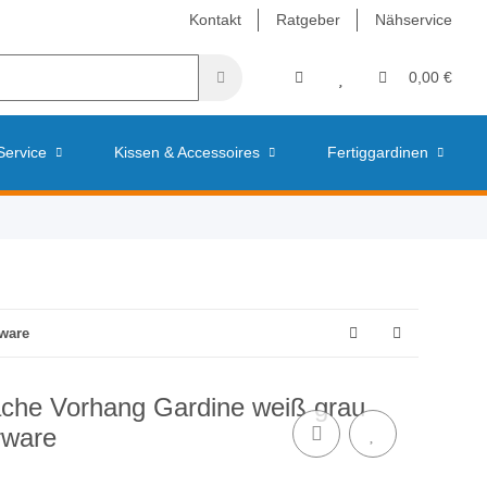
Kontakt
Ratgeber
Nähservice
0,00 €
Service
Kissen & Accessoires
Fertiggardinen
rware
äche Vorhang Gardine weiß grau
rware