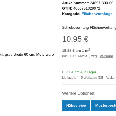
Artikelnummer:
24697-300-60
GTIN:
4056751329972
Kategorie:
Flächenvorhänge
Schiebevorhang Flächenvorhang m
10,95 €
2
18,25 € pro 1 m
inkl. 19% MwSt. , zzgl.
Versand
37.4 lfm Auf Lager
Lieferzeit:
4 - 5 Werktage
(DE - Ausla
Weitere Optionen:
Nähservice
Musterbest