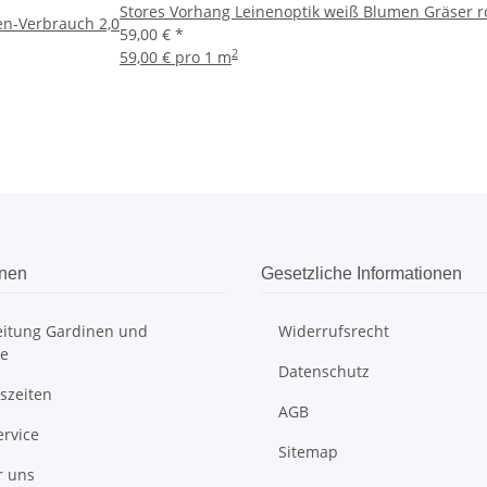
Stores Vorhang Leinenoptik weiß Blumen Gräser ros
en-Verbrauch 2,0
59,00 €
*
2
59,00 € pro 1 m
onen
Gesetzliche Informationen
itung Gardinen und
Widerrufsrecht
e
Datenschutz
szeiten
AGB
ervice
Sitemap
r uns