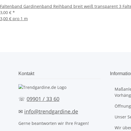
Faltenband Gardinenband Reihband breit weiß transparent 3 Falt
3,00 €
*
3,00 € pro 1 m
Kontakt
Informati
Maßanle
Vorhäng
☏
09901 / 33 60
Öffnung
✉
info@trendgardine.de
Unser S
Gerne beantworten wir Ihre Fragen!
Wir übe