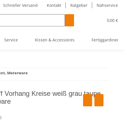
Schneller Versand
Kontakt
Ratgeber
Nähservice
0,00 €
Service
Kissen & Accessoires
Fertiggardinen
rent, Meterware
ff Vorhang Kreise weiß grau taupe
ware
0