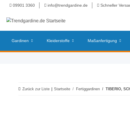
09901 3360
info@trendgardine.de
Schneller Versa
Gardinen
Kleiderstoffe
Maßanfertigung
Zurück zur Liste
Startseite
Fertiggardinen
TIBERIO, S