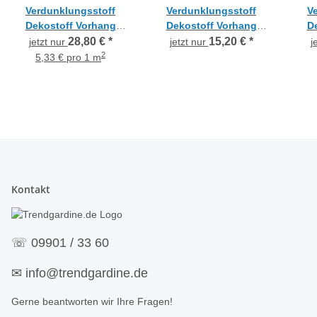
Verdunklungsstoff
Verdunklungsstoff
V
Dekostoff Vorhang
Dekostoff Vorhang
D
einfarbig sonnengelb
einfarbig rot, Reststück
Web
28,80 €
*
15,20 €
*
jetzt nur
jetzt nur
j
blickdicht, Reststück
2,2 m
brau
2
5,33 € pro 1 m
3,6 m
Kontakt
☏
09901 / 33 60
✉
info@trendgardine.de
Gerne beantworten wir Ihre Fragen!