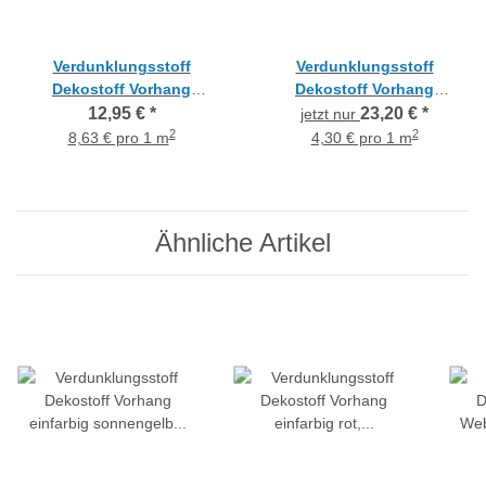
Verdunklungsstoff
Verdunklungsstoff
Dekostoff Vorhang
Dekostoff Vorhang
einfarbig rot blickdicht,
Webstruktur einfarbig grau,
12,95 €
*
23,20 €
*
jetzt nur
Meterware
Reststück 3,6 m
2
2
8,63 € pro 1 m
4,30 € pro 1 m
Ähnliche Artikel