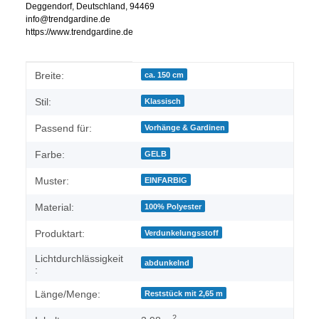
Deggendorf, Deutschland, 94469
info@trendgardine.de
https://www.trendgardine.de
Produkteigenschaft
Wert
Breite:
ca. 150 cm
Stil:
Klassisch
Passend für:
Vorhänge & Gardinen
Farbe:
GELB
Muster:
EINFARBIG
Material:
100% Polyester
Produktart:
Verdunkelungsstoff
Lichtdurchlässigkeit
abdunkelnd
:
Länge/Menge:
Reststück mit 2,65 m
2