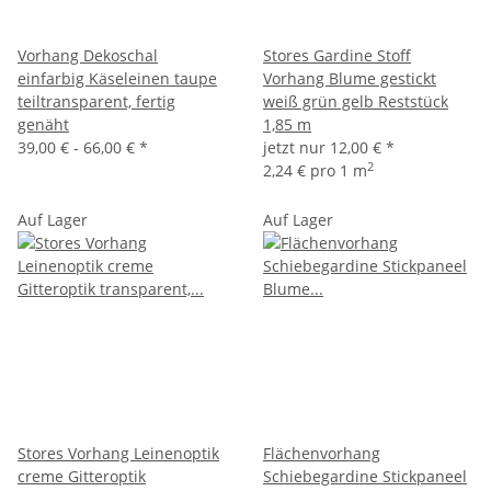
Vorhang Dekoschal
Stores Gardine Stoff
einfarbig Käseleinen taupe
Vorhang Blume gestickt
teiltransparent, fertig
weiß grün gelb Reststück
genäht
1,85 m
39,00 € -
66,00 €
*
jetzt nur
12,00 €
*
2
2,24 € pro 1 m
Auf Lager
Auf Lager
Stores Vorhang Leinenoptik
Flächenvorhang
creme Gitteroptik
Schiebegardine Stickpaneel