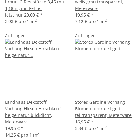
braun, 2 Reststücke 3,45 m +
weiß grau transparent,
1,18 m, mit Fehler
Meterware
jetzt nur
20,00 €
*
19,95 €
*
2
2
2,98 € pro 1 m
7,12 € pro 1 m
Auf Lager
Auf Lager
Landhaus Dekostoff
Stores Gardine Vorhang
Vorhang Hirsch Hirschkopf
Blumen bedruckt gelb
beige natur blickdicht,
teiltransparent, Meterware
Meterware
16,95 €
*
2
19,95 €
*
5,84 € pro 1 m
2
14,25 € pro 1 m