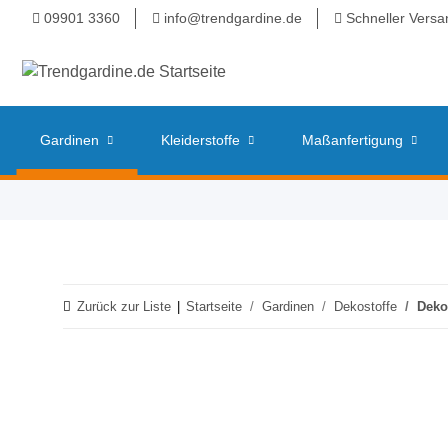
09901 3360
info@trendgardine.de
Schneller Versa
Gardinen
Kleiderstoffe
Maßanfertigung
Zurück zur Liste
Startseite
Gardinen
Dekostoffe
Deko