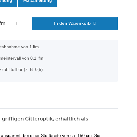
ellung
Maßanleitung
lfm
In den Warenkorb
stabnahme von 1 lfm.
eintervall von 0.1 lfm.
zahl teilbar (z. B. 0,5).
iffigen Gitteroptik, erhältlich als
ansparent, bei einer Stoffbreite von ca. 150 cm. Sie