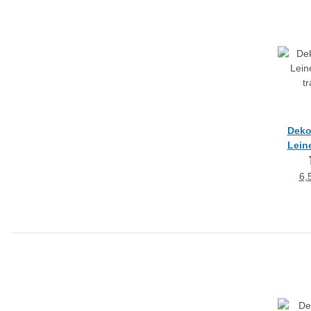
Deko
Lein
transp
6,