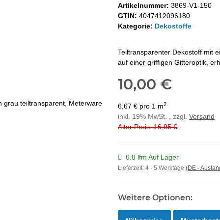
Artikelnummer:
3869-V1-150
GTIN:
4047412096180
Kategorie:
Dekostoffe
Teiltransparenter Dekostoff mit
auf einer griffigen Gitteroptik, er
10,00 €
2
6,67 € pro 1 m
inkl. 19% MwSt. , zzgl.
Versand
Alter Preis: 16,95 €
6.8 lfm Auf Lager
Lieferzeit:
4 - 5 Werktage
(DE - Ausla
Weitere Optionen: