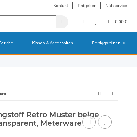
Kontakt
Ratgeber
Nähservice
0,00 €
Service
Kissen & Accessoires
Fertiggardinen
ware
gstoff Retro Muster beige
ransparent, Meterware