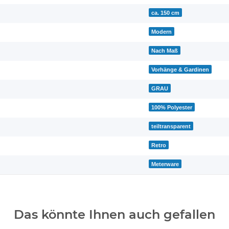
ca. 150 cm
Modern
Nach Maß
Vorhänge & Gardinen
GRAU
100% Polyester
teiltransparent
Retro
Meterware
Das könnte Ihnen auch gefallen