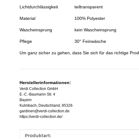
Lichtdurchlässigkeit
teiltransparent
Material
100% Polyester
Wascheinsprung
kein Wascheinsprung
Pflege
30° Feinwäsche
Um ganz sicher zu gehen, dass Sie sich für das richtige Pro
Herstellerinformationen:
Verdi Collection GmbH
E.-C.-Baumann-Str. 4
Bayern
Kulmbach, Deutschland, 95326
gardinen@verdi-collection.de
https://verdi-collection.de/
Produkteigenschaft
Wert
Produktart: