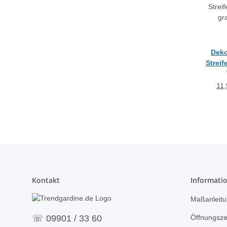
Deko
Strei
gr
tei
11,
Kontakt
Informati
Maßanleitu
Öffnungsze
☏
09901 / 33 60