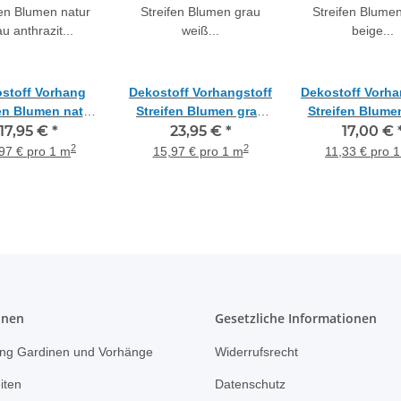
stoff Vorhang
Dekostoff Vorhangstoff
Dekostoff Vorha
fen Blumen natur
Streifen Blumen grau
Streifen Blume
au anthrazit
17,95 €
*
weiß taupe
23,95 €
*
beige tau
17,00 €
ltransparent,
teiltransparent,
teiltranspar
2
2
97 € pro 1 m
15,97 € pro 1 m
11,33 € pro 
Meterware
Meterware
Meterwar
onen
Gesetzliche Informationen
ng Gardinen und Vorhänge
Widerrufsrecht
iten
Datenschutz