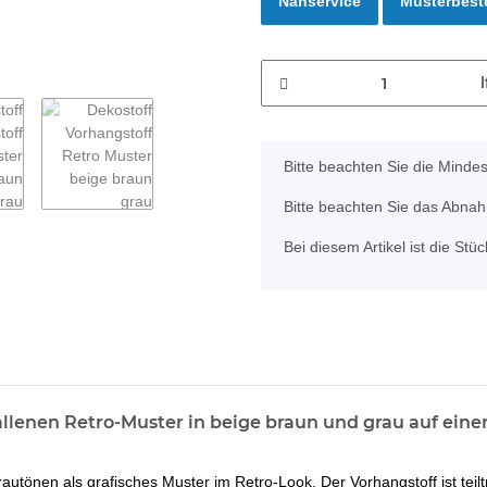
Nähservice
Musterbest
x
Bitte beachten Sie die Minde
Bitte beachten Sie das Abnahm
Bei diesem Artikel ist die Stück
lenen Retro-Muster in beige braun und grau auf einer gr
utönen als grafisches Muster im Retro-Look. Der Vorhangstoff ist teiltr