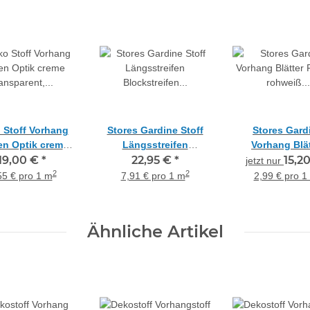
 Stoff Vorhang
Stores Gardine Stoff
Stores Gard
en Optik creme
Längsstreifen
Vorhang Blät
arent, Reststück
19,00 €
*
Blockstreifen weiß
22,95 €
*
Ranken rohweiß
15,2
jetzt nur
2 m
transparent, Meterware
transp., Reststü
2
2
55 € pro 1 m
7,91 € pro 1 m
2,99 € pro 1
m
Ähnliche Artikel