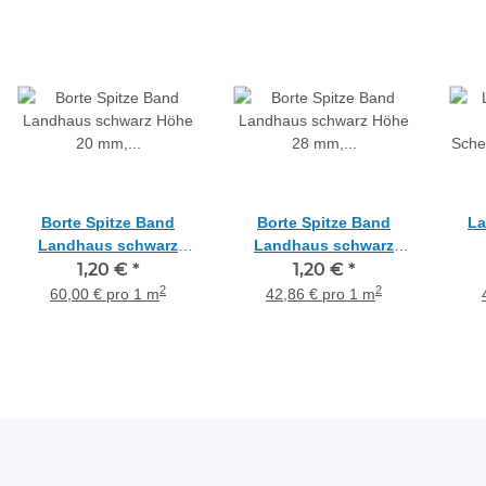
Borte Spitze Band
Borte Spitze Band
La
Landhaus schwarz
Landhaus schwarz
Höhe 20 mm, Meterware
1,20 €
*
Höhe 28 mm, Meterware
1,20 €
*
Sche
2
2
60,00 € pro 1 m
42,86 € pro 1 m