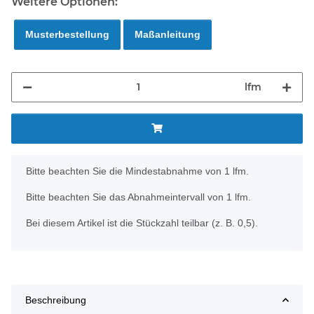
Weitere Optionen:
Musterbestellung
Maßanleitung
lfm
x
Bitte beachten Sie die Mindestabnahme von 1 lfm.
Bitte beachten Sie das Abnahmeintervall von 1 lfm.
Bei diesem Artikel ist die Stückzahl teilbar (z. B. 0,5).
Beschreibung