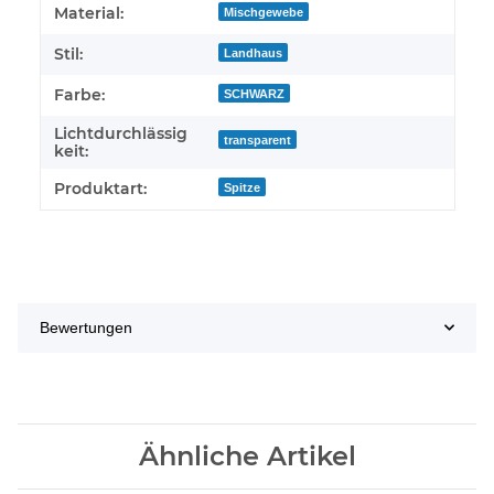
Produkteigenschaft
Wert
Material:
Mischgewebe
Stil:
Landhaus
Farbe:
SCHWARZ
Lichtdurchlässig
transparent
keit:
Produktart:
Spitze
Bewertungen
Ähnliche Artikel