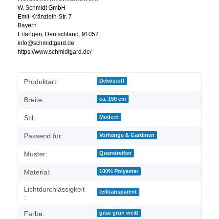
W. Schmidt GmbH
Emil-Kränzlein-Str. 7
Bayern
Erlangen, Deutschland, 91052
info@schmidtgard.de
https://www.schmidtgard.de/
Produkteigenschaft
Wert
Produktart:
Dekostoff
Breite:
ca. 150 cm
Stil:
Modern
Passend für:
Vorhänge & Gardinen
Muster:
Querstreifen
Material:
100% Polyester
Lichtdurchlässigkeit
teiltransparent
:
Farbe:
grau grün weiß