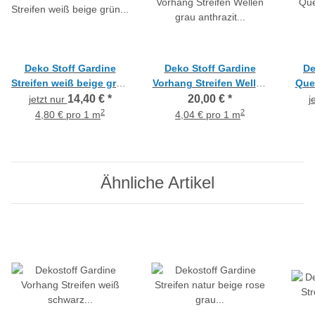
Deko Stoff Gardine
Deko Stoff Gardine
De
Streifen weiß beige grün
Vorhang Streifen Wellen
Quer
teiltransp., Reststück 2
grau anthrazit lila.,
s
14,40 €
*
20,00 €
*
jetzt nur
j
m
Reststück 3,3 m
R
2
2
4,80 € pro 1 m
4,04 € pro 1 m
Ähnliche Artikel