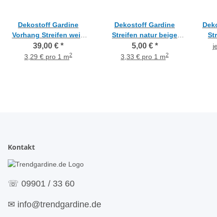
Dekostoff Gardine
Dekostoff Gardine
Deko
Vorhang Streifen weiß
Streifen natur beige
St
schwarz teiltransparent,
rose grau
39,00 €
*
5,00 €
*
j
Reststück 7,9 m
teiltransparent,
2
2
3,29 € pro 1 m
3,33 € pro 1 m
Meterware
Kontakt
☏
09901 / 33 60
✉
info@trendgardine.de